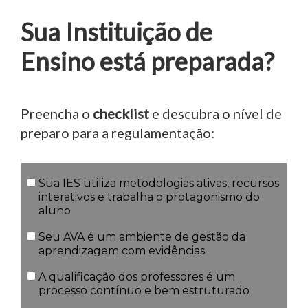
Sua Instituição de
Ensino está preparada?
Preencha o
checklist
e descubra o nível de
preparo para a regulamentação:
Sua IES utiliza metodologias ativas, recursos
interativos e trabalha o protagonismo do
aluno
Seu AVA é um ambiente de gestão da
aprendizagem com evidências
A qualificação dos professores é um
processo contínuo e bem estruturado