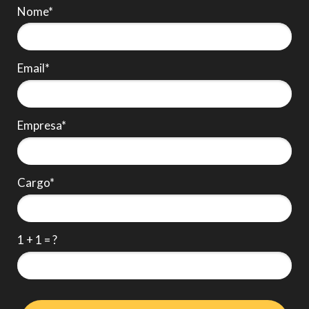
Nome*
Email*
Empresa*
Cargo*
1 + 1 = ?