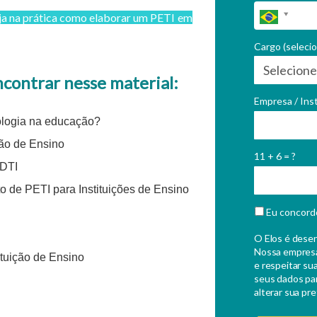
na prática como elaborar um PETI em
Cargo (seleci
ncontrar nesse material:
Empresa / Inst
nologia na educação?
ção de Ensino
11 + 6 = ?
PDTI
 de PETI para Instituições de Ensino
Eu concord
O Elos é dese
Nossa empresa
ituição de Ensino
e respeitar sua
seus dados pa
alterar sua pr